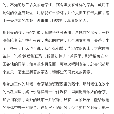
的、不知道放了多久的老茶饼。宿舍里没有像样的茶具，就用不
锈钢的饭盒当茶壶，用搪瓷缸当茶杯，几个人围坐在书桌前，泡
上一壶浓浓的老茶，聊未来，聊梦想，聊喜欢的人。
那时候的茶，虽然粗糙，却喝得格外香甜。考试前的深夜，一杯
浓茶陪着我们挑灯夜读；失恋的时候，几个朋友围着一壶茶，坐
了一整夜，什么也不说，却什么都懂；毕业散伙饭上，大家碰着
茶杯，说着“以后常联系”，眼泪却掉进了茶汤里。那些散落在全
国各地的同学，如今很少再见面，可每次喝到老茶，总会想起那
个夏天，宿舍里飘着的茶香，和那些闪闪发光的青春。
刚参加工作的时候，老茶是加班深夜里的陪伴。那时候住在狭小
的出租屋里，桌上永远摆着一个保温杯，里面泡着浓浓的老茶。
加班到凌晨，窗外的城市一片寂静，只有手里的热茶，能给疲惫
的身体带来一丝暖意。遇到挫折的时候，受了委屈的时候，就一