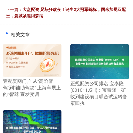
下一篇：
大盘配资 足坛狂欢夜！诞生2大冠军锦标，国米加冕双冠
王，曼城紧追阿森纳
相关文章
​壹配资网门户 从“高阶智
​正规配资公司排名 宝泰隆
驾”到“辅助驾驶” 上海车展上
(601011.SH)：宝泰隆一矿
的“智驾”宣发变调
收到建设项目联合试运转备
案回执