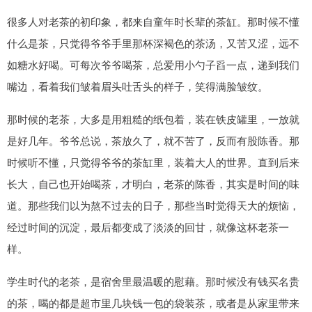
很多人对老茶的初印象，都来自童年时长辈的茶缸。那时候不懂
什么是茶，只觉得爷爷手里那杯深褐色的茶汤，又苦又涩，远不
如糖水好喝。可每次爷爷喝茶，总爱用小勺子舀一点，递到我们
嘴边，看着我们皱着眉头吐舌头的样子，笑得满脸皱纹。
那时候的老茶，大多是用粗糙的纸包着，装在铁皮罐里，一放就
是好几年。爷爷总说，茶放久了，就不苦了，反而有股陈香。那
时候听不懂，只觉得爷爷的茶缸里，装着大人的世界。直到后来
长大，自己也开始喝茶，才明白，老茶的陈香，其实是时间的味
道。那些我们以为熬不过去的日子，那些当时觉得天大的烦恼，
经过时间的沉淀，最后都变成了淡淡的回甘，就像这杯老茶一
样。
学生时代的老茶，是宿舍里最温暖的慰藉。那时候没有钱买名贵
的茶，喝的都是超市里几块钱一包的袋装茶，或者是从家里带来