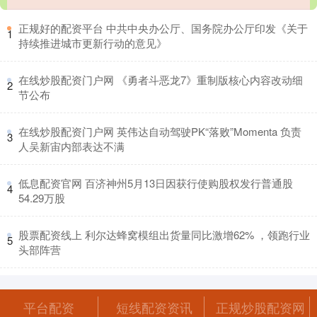
​正规好的配资平台 中共中央办公厅、国务院办公厅印发《关于
1
持续推进城市更新行动的意见》
​在线炒股配资门户网 《勇者斗恶龙7》重制版核心内容改动细
2
节公布
​在线炒股配资门户网 英伟达自动驾驶PK“落败”Momenta 负责
3
人吴新宙内部表达不满
​低息配资官网 百济神州5月13日因获行使购股权发行普通股
4
54.29万股
​股票配资线上 利尔达蜂窝模组出货量同比激增62% ，领跑行业
5
头部阵营
平台配资
短线配资资讯
正规炒股配资网