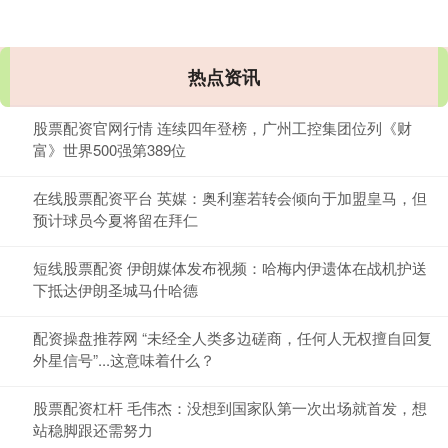
热点资讯
股票配资官网行情 连续四年登榜，广州工控集团位列《财
富》世界500强第389位
在线股票配资平台 英媒：奥利塞若转会倾向于加盟皇马，但
预计球员今夏将留在拜仁
短线股票配资 伊朗媒体发布视频：哈梅内伊遗体在战机护送
下抵达伊朗圣城马什哈德
配资操盘推荐网 “未经全人类多边磋商，任何人无权擅自回复
外星信号”...这意味着什么？
股票配资杠杆 毛伟杰：没想到国家队第一次出场就首发，想
站稳脚跟还需努力