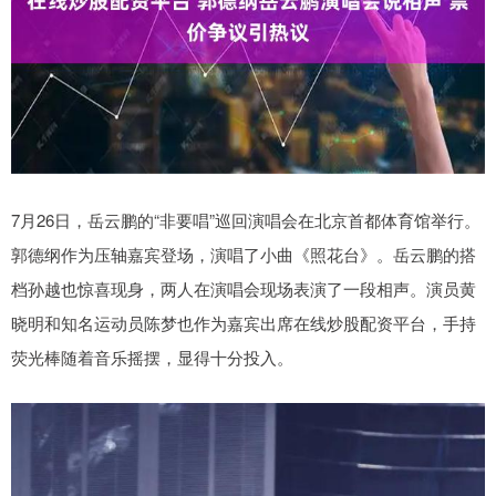
7月26日，岳云鹏的“非要唱”巡回演唱会在北京首都体育馆举行。
郭德纲作为压轴嘉宾登场，演唱了小曲《照花台》。岳云鹏的搭
档孙越也惊喜现身，两人在演唱会现场表演了一段相声。演员黄
晓明和知名运动员陈梦也作为嘉宾出席在线炒股配资平台，手持
荧光棒随着音乐摇摆，显得十分投入。